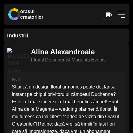
orașul
0
creatorilor
Industrii
Alina Alexandroaie
Florist Designer
@ Magenta Events
Profil
Știai că un design floral armonios poate declanșa
instant pe chipul privitorului zâmbetul Duchenne?
Este cel mai sincer și cel mai benefic zâmbet! Sunt
Alina de la Magenta – wedding planner & florist. Îți
multumesc că imi citesti “cartea de vizita din Orasul
Creatorilor”! Reține: dacă vrei să trimiți în Iași flori
care să impresioneze, dacă vrei un abonament