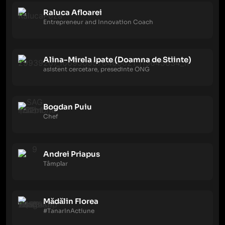
Raluca Afloarei
Entrepreneur and Innovation Coach
Alina-Mirela Ipate (Doamna de Stiinte)
asistent cercetare, presedinte ONG
Bogdan Puiu
Chef
Andrei Priapus
Tâmplar
Mădălin Florea
#TanarInActiune