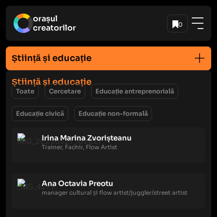
orașul
0
creatorilor
Știință și educație
Știință și educație
Toate
Cercetare
Educație antreprenorială
Educație civică
Educație non-formală
Irina Marina Zvorișteanu
Trainer, Fachir, Flow Artist
Ana Octavia Preotu
manager cultural și flow artist/juggler/street artist