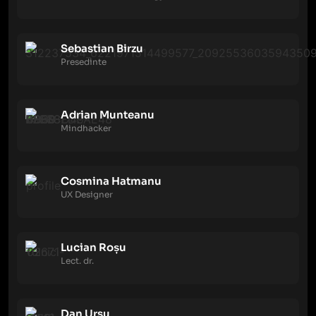
Sebastian Birzu
Presedinte
Adrian Munteanu
Mindhacker
Cosmina Hatmanu
UX Designer
Lucian Roșu
Lect. dr.
Dan Ursu