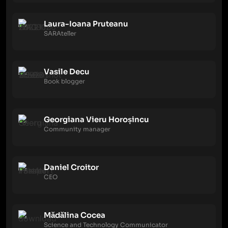
Laura-Ioana Pruteanu
SARAteller
Vasile Decu
Book blogger
Georgiana Vieru Horoșincu
Community manager
Daniel Croitor
CEO
Mădălina Cocea
Science and Technology Communicator