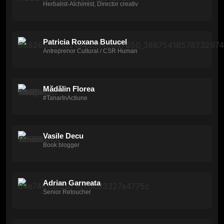
Herbalist-Alchimist, Director creativ
Patricia Roxana Butucel
Antreprenor Cultural / CSR Human
Mădălin Florea
#TanarInActiune
Vasile Decu
Book blogger
Adrian Garneata
Senior Retoucher