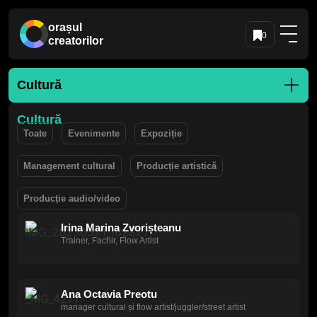
orașul
0
creatorilor
Cultură
Cultură
Toate
Evenimente
Expoziție
Management cultural
Producție artistică
Producție audio/video
Irina Marina Zvorișteanu
Trainer, Fachir, Flow Artist
Ana Octavia Preotu
manager cultural și flow artist/juggler/street artist