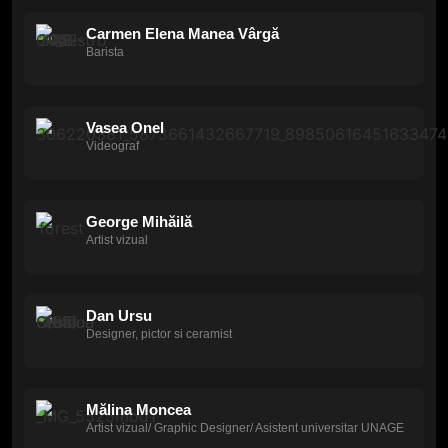
Carmen Elena Manea Vârgă
Barista
Vasea Onel
Videograf
George Mihăilă
Artist vizual
Dan Ursu
Designer, pictor si ceramist
Mălina Moncea
Artist vizual/ Graphic Designer/ Asistent universitar UNAGE