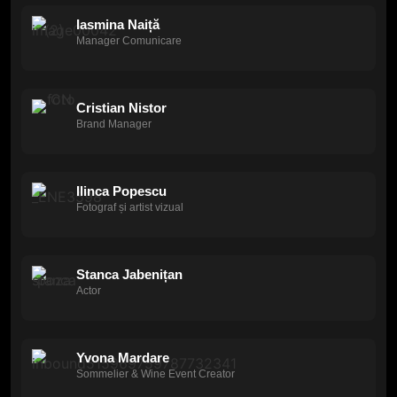
Iasmina Naiță
Manager Comunicare
Cristian Nistor
Brand Manager
Ilinca Popescu
Fotograf și artist vizual
Stanca Jabenițan
Actor
Yvona Mardare
Sommelier & Wine Event Creator