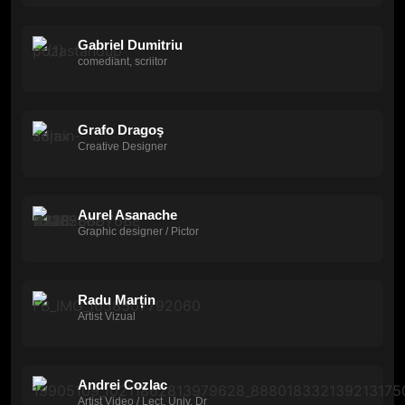
Gabriel Dumitriu
comediant, scriitor
Grafo Dragoş
Creative Designer
Aurel Asanache
Graphic designer / Pictor
Radu Marțin
Artist Vizual
Andrei Cozlac
Artist Video / Lect. Univ. Dr