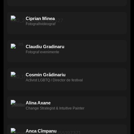
Ciprian Minea
Fotograf/videograf
Claudiu Gradinaru
Fotograf evenimente
Cosmin Grădinariu
Activist LGBTQ / Director de festival
Alina Axane
Change Strategist & Intuitive Painter
Anca Cîmpanu