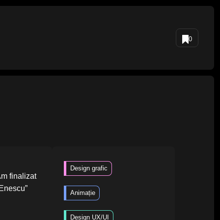
0
Design grafic
m finalizat
e Enescu”
Animație
Design UX/UI