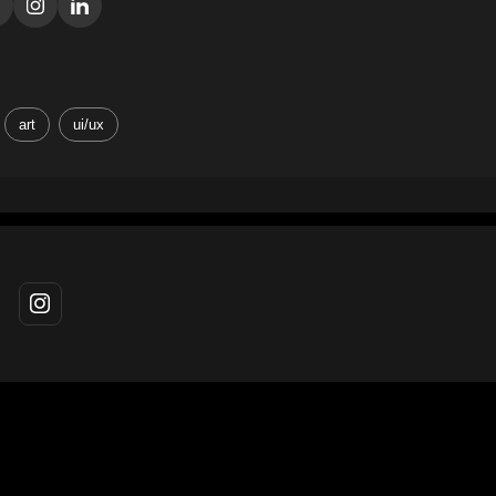
art
ui/ux