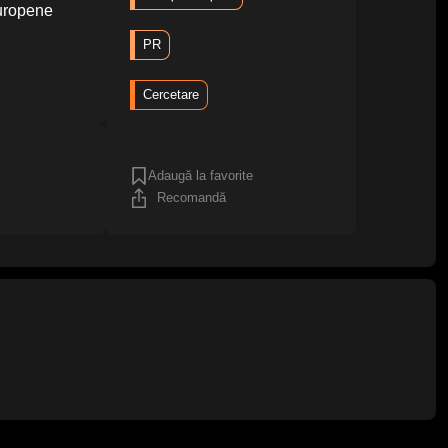
europene
PR
Cercetare
Adaugă la favorite
Recomandă