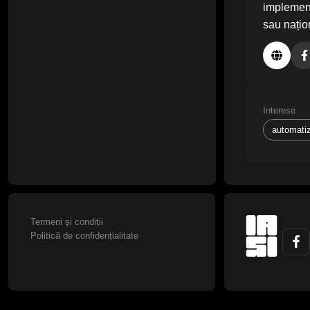
implement
sau națio
Interese
automati
Termeni și condiții
Politică de confidențialitate