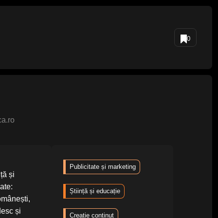
0
ca.ro
Publicitate și marketing
ță și
ate:
Știință și educație
românești,
desc și
Creație conținut