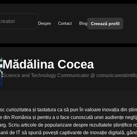
Despre
Contact
Blog
Creează profil
Mădălina Cocea
Science and Technology Communicator
@ comunicarestiintifi
sc curiozitatea și tastatura ca să pun în valoare inovația din știin
e din România și pentru a o face cunoscută unei audiențe neglij
arg. Scriu articole de popularizare despre rezultatele științifice 
anii de IT să spună povești captivante de inovație digitală, gân