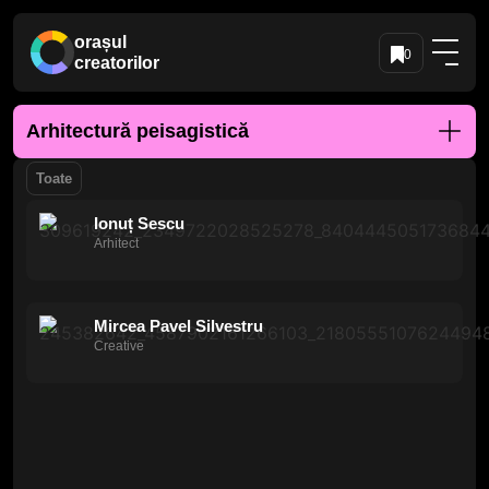
orașul
0
creatorilor
Arhitectură peisagistică
Toate
Ionuț Sescu
Arhitect
Mircea Pavel Silvestru
Creative