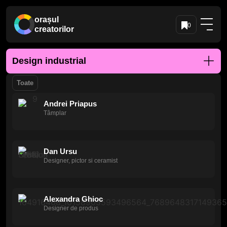
orașul
0
creatorilor
Design industrial
Toate
Andrei Priapus
Tâmplar
Dan Ursu
Designer, pictor si ceramist
Alexandra Ghioc
Designer de produs