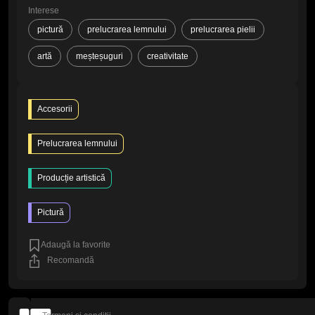
Interese
pictură
prelucrarea lemnului
prelucrarea pielii
artă
meșteșuguri
creativitate
Accesorii
Prelucrarea lemnului
Producție artistică
Pictură
Adaugă la favorite
Recomandă