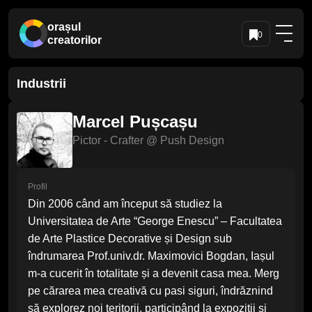
orașul
0
creatorilor
Industrii
Marcel Pușcașu
Pictor - Crafter
@ Push Design
Profil
Din 2006 când am început să studiez la
Universitatea de Arte “George Enescu” – Facultatea
de Arte Plastice Decorative și Design sub
îndrumarea Prof.univ.dr. Maximovici Bogdan, Iașul
m-a cucerit în totalitate și a devenit casa mea. Merg
pe cărarea mea creativă cu pasi siguri, îndrăznind
să explorez noi teritorii, participând la expoziții și