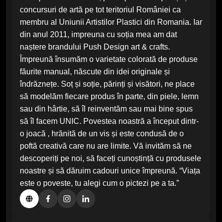
concursuri de artă pe tot teritoriul României ca
membru al Uniunii Artistilor Plastici din Romania. Iar
din anul 2011, impreuna cu soția mea am dat
naștere brandului Push Design art & crafts.
Împreună însumăm o varietate colorată de produse
făurite manual, născute din idei originale și
îndrăznețe. Soț și soție, părinți și visători, ne place
să modelăm fiecare produs în parte, din piele, lemn
sau din hârtie, să îl reinventăm sau mai bine spus
să îl facem UNIC. Povestea noastră a început dintr-
o joacă , hrănită de un vis și este condusă de o
poftă creativă care nu are limite. Vă invităm să ne
descoperiți pe noi, să faceți cunoștință cu produsele
noastre și să dăruim cadouri unice împreună. “Viața
este o poveste, tu alegi cum o pictezi pe a ta.”