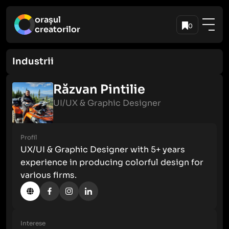
orașul
0
creatorilor
Industrii
Răzvan Pintilie
UI/UX & Graphic Designer
Profil
UX/UI & Graphic Designer with 5+ years
experience in producing colorful design for
various firms.
Interese