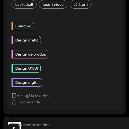
basketball
jocuri video
călătorii
Branding
Design grafic
Design de produs
Design UX/UI
Design digital
Adaugă la favorite
Recomandă
Termeni și condiții