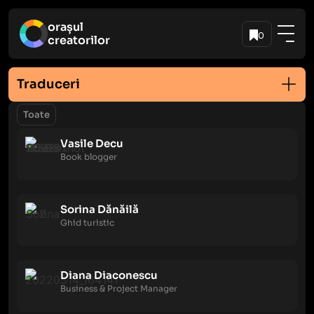
orașul
0
creatorilor
Traduceri
Toate
Vasile Decu
Book blogger
Sorina Dănăilă
Ghid turistic
Diana Diaconescu
Business & Project Manager